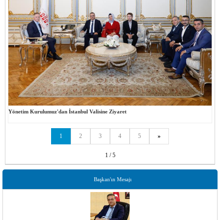
Yönetim Kurulumuz'dan İstanbul Valisine Ziyaret
1
2
3
4
5
»
1 / 5
Başkan'ın Mesajı