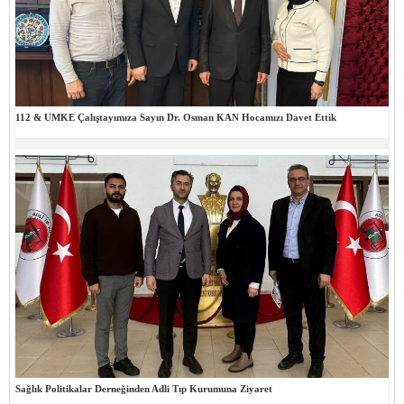
112 & UMKE Çalıştayımıza Sayın Dr. Osman KAN Hocamızı Davet Ettik
Sağlık Politikalar Derneğinden Adli Tıp Kurumuna Ziyaret