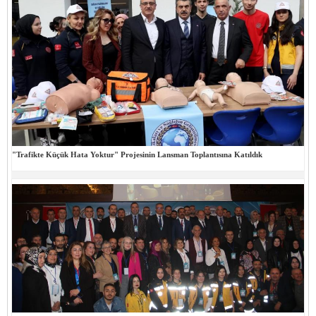
"Trafikte Küçük Hata Yoktur" Projesinin Lansman Toplantısına Katıldık