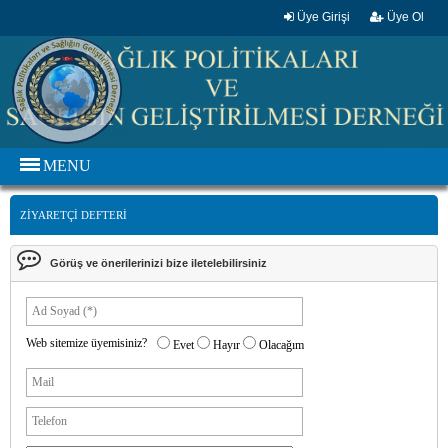
Üye Girişi
Üye Ol
MENU
ZİYARETÇİ DEFTERİ
Görüş ve önerilerinizi bize iletelebilirsiniz
Web sitemize üyemisiniz?
Evet
Hayır
Olacağım