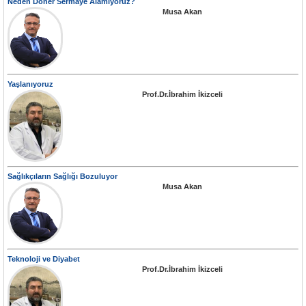
Neden Döner Sermaye Alamıyoruz?
Musa Akan
Yaşlanıyoruz
Prof.Dr.İbrahim İkizceli
Sağlıkçıların Sağlığı Bozuluyor
Musa Akan
Teknoloji ve Diyabet
Prof.Dr.İbrahim İkizceli