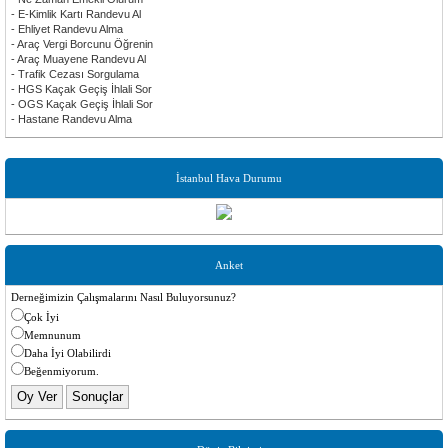
- E-Kimlik Kartı Randevu Al
- Ehliyet Randevu Alma
- Araç Vergi Borcunu Öğrenin
- Araç Muayene Randevu Al
- Trafik Cezası Sorgulama
- HGS Kaçak Geçiş İhlali Sor
- OGS Kaçak Geçiş İhlali Sor
- Hastane Randevu Alma
İstanbul Hava Durumu
Anket
Derneğimizin Çalışmalarını Nasıl Buluyorsunuz?
Çok İyi
Memnunum
Daha İyi Olabilirdi
Beğenmiyorum.