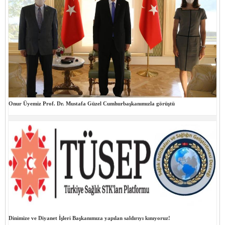
Onur Üyemiz Prof. Dr. Mustafa Güzel Cumhurbaşkanımızla görüştü
Dinimize ve Diyanet İşleri Başkanımıza yapılan saldırıyı kınıyoruz!