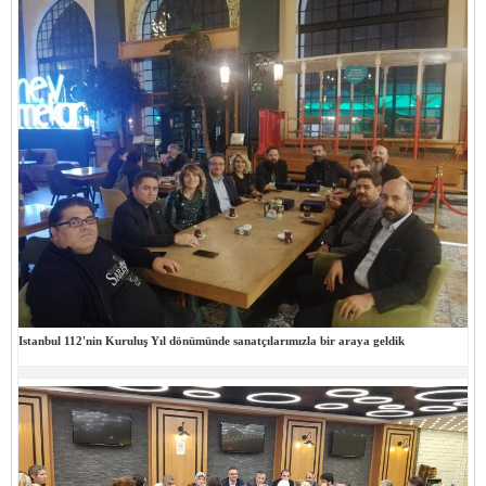
Istanbul 112'nin Kuruluş Yıl dönümünde sanatçılarımızla bir araya geldik