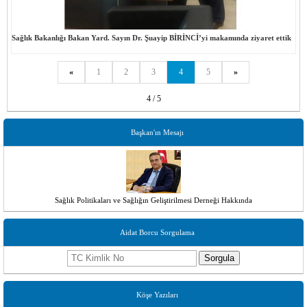
Sağlık Bakanlığı Bakan Yard. Sayın Dr. Şuayip BİRİNCİ’yi makamında ziyaret ettik
«
1
2
3
4
5
»
4 / 5
Başkan'ın Mesajı
Sağlık Politikaları ve Sağlığın Geliştirilmesi Derneği Hakkında
Aidat Borcu Sorgulama
Sorgula
Köşe Yazıları