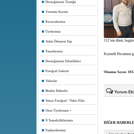
Derneğimizin Tüzüğü
Yönetim Kurulu
Kurucularımız
Üyelerimiz
112’nin dünü, bugünü 
Aidat Ödemesi Yap
Yazarlarımız
Kıymetli Hocamıza göst
Derneğimizin Etkinlikleri
Fotoğraf Galerisi
Okunma Sayısı: 103
Videolar
Bizden Haberler
Yorum Ek
Siteye Fotoğraf / Video Ekle
Onur Üyelerimiz
Ad Soyad(*)
İl Temsilciliklerimiz
DİĞER HABERL
Mail
Faaliyetlerimiz