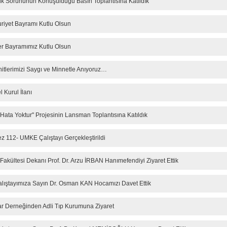
fik Sorununun Konuşulduğu Basın Toplantısına Katıldık
iyet Bayramı Kutlu Olsun
er Bayramımız Kutlu Olsun
tlerimizi Saygı ve Minnetle Anıyoruz…
 Kurul İlanı
216.73.216.245
u
 Hata Yoktur" Projesinin Lansman Toplantısına Katıldık
kez 112- UMKE Çalıştayı Gerçekleştirildi
i Fakültesi Dekanı Prof. Dr. Arzu İRBAN Hanımefendiyi Ziyaret Ettik
ıştayımıza Sayın Dr. Osman KAN Hocamızı Davet Ettik
lar Derneğinden Adli Tıp Kurumuna Ziyaret