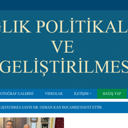
FOTOĞRAF GALERİSİ
VİDEOLAR
İLETİŞİM
BAĞIŞ YAP
LIŞTAYIMIZA SAYIN DR. OSMAN KAN HOCAMIZI DAVET ETTIK