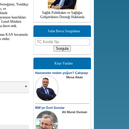
 Derneğimiz, Yenilikçi
ı, ve
Sağlık Politikaları ve Sağlığın
ihinde
Geliştirilmesi Derneği Hakkında
ımızın hazırlıkları
ık Genel Müdürü
 davet ettik.
Aidat Borcu Sorgulama
Osman KAN hocamızla
ettiler.
Sorgula
Köşe Yazıları
Hastaneler neden yoğun? Çalıştayı
Musa Akan
İBB'ye Özel Sorular
Ali Murat Duman