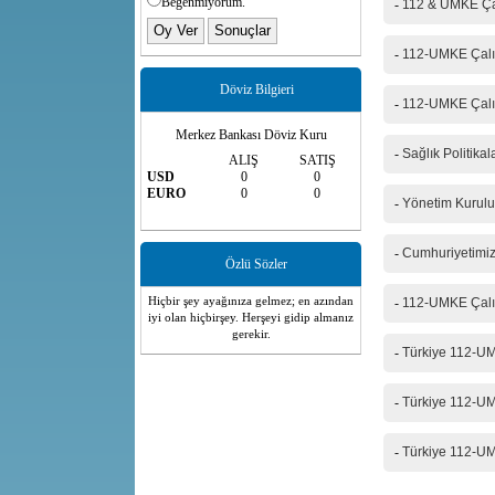
Beğenmiyorum.
-
112 & UMKE Çal
-
112-UMKE Çalış
Döviz Bilgieri
-
112-UMKE Çalış
Merkez Bankası Döviz Kuru
-
Sağlık Politika
ALIŞ
SATIŞ
USD
0
0
EURO
0
0
-
Yönetim Kurulum
-
Cumhuriyetimizi
Özlü Sözler
Hiçbir şey ayağınıza gelmez; en azından
-
112-UMKE Çalışt
iyi olan hiçbirşey. Herşeyi gidip almanız
gerekir.
-
Türkiye 112-UM
-
Türkiye 112-UM
-
Türkiye 112-UMK