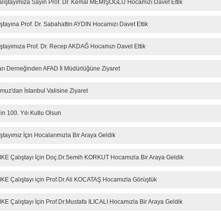
ıştayımıza Sayın Prof. Dr. Kemal MEMİŞOĞLU Hocamızı Davet Ettik
tayına Prof. Dr. Sabahattin AYDIN Hocamızı Davet Ettik
tayımıza Prof. Dr. Recep AKDAĞ Hocamızı Davet Ettik
ları Derneğinden AFAD İl Müdürlüğüne Ziyaret
uz'dan İstanbul Valisine Ziyaret
n 100. Yılı Kutlu Olsun
ayımız İçin Hocalarımızla Bir Araya Geldik
KE Çalıştayı İçin Doç.Dr.Semih KORKUT Hocamızla Bir Araya Geldik
KE Çalıştayı için Prof.Dr.Ali KOCATAŞ Hocamızla Görüştük
E Çalıştayı İçin Prof.Dr.Mustafa ILICALI Hocamızla Bir Araya Geldik