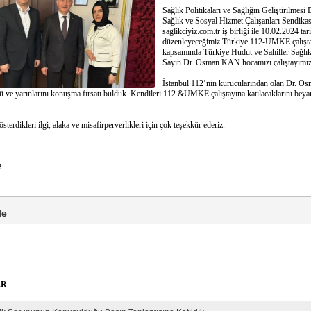
Sağlık Politikaları ve Sağlığın Geliştirilmesi
Sağlık ve Sosyal Hizmet Çalışanları Sendikas
saglikciyiz.com.tr iş birliği ile 10.02.2024 tar
düzenleyeceğimiz Türkiye 112-UMKE çalıştay
kapsamında Türkiye Hudut ve Sahiller Sağl
Sayın Dr. Osman KAN hocamızı çalıştayımıza
İstanbul 112’nin kurucularından olan Dr. 
ve yarınlarını konuşma fırsatı bulduk. Kendileri 112 &UMKE çalıştayına katılacaklarını beyan 
erdikleri ilgi, alaka ve misafirperverlikleri için çok teşekkür ederiz.
2
le
ER