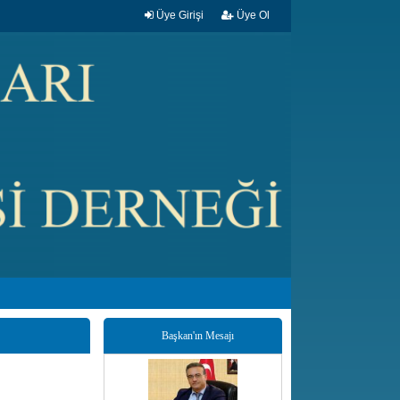
Üye Girişi
Üye Ol
Başkan'ın Mesajı