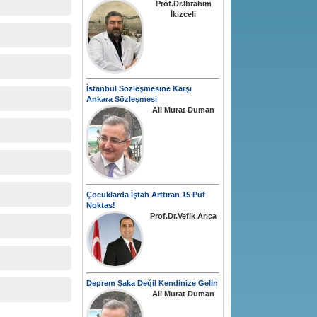
Prof.Dr.İbrahim
İkizceli
İstanbul Sözleşmesine Karşı
Ankara Sözleşmesi
Ali Murat Duman
Çocuklarda İştah Arttıran 15 Püf
Noktas!
Prof.Dr.Vefik Arıca
Deprem Şaka Değil Kendinize Gelin
Ali Murat Duman