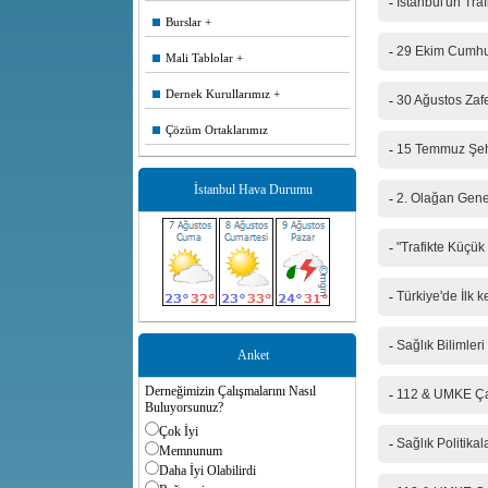
-
İstanbul'un Tra
Burslar
Telefon
-
29 Ekim Cumhur
Mali Tablolar
Mesajınız(*)
Dernek Kurullarımız
-
30 Ağustos Zaf
Çözüm Ortaklarımız
-
15 Temmuz Şehi
İstanbul Hava Durumu
IP Adresiniz
-
2. Olağan Genel
Güvenlik kod
-
"Trafikte Küçük
-
Türkiye'de İlk 
-
Sağlık Bilimler
Anket
Derneğimizin Çalışmalarını Nasıl
-
112 & UMKE Çal
Buluyorsunuz?
Çok İyi
-
Sağlık Politika
Memnunum
Daha İyi Olabilirdi