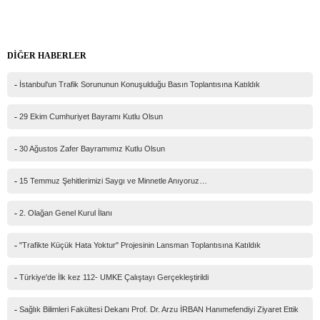
Ad Soyad(*)
DİĞER HABERLER
Mail
-
İstanbul'un Trafik Sorununun Konuşulduğu Basın Toplantısına Katıldık
Telefon
-
29 Ekim Cumhuriyet Bayramı Kutlu Olsun
Mesajınız(*)
-
30 Ağustos Zafer Bayramımız Kutlu Olsun
-
15 Temmuz Şehitlerimizi Saygı ve Minnetle Anıyoruz…
IP Adresiniz
-
2. Olağan Genel Kurul İlanı
216.73.216.85
Güvenlik kodu
-
"Trafikte Küçük Hata Yoktur" Projesinin Lansman Toplantısına Katıldık
-
Türkiye'de İlk kez 112- UMKE Çalıştayı Gerçekleştirildi
-
Sağlık Bilimleri Fakültesi Dekanı Prof. Dr. Arzu İRBAN Hanımefendiyi Ziyaret Ettik