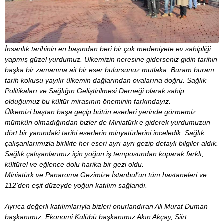
İnsanlık tarihinin en başından beri bir çok medeniyete ev sahipliği
yapmış güzel yurdumuz. Ülkemizin neresine giderseniz gidin tarihin
başka bir zamanına ait bir eser bulursunuz mutlaka. Buram buram
tarih kokusu yayılır ülkemin dağlarından ovalarına doğru. Sağlık
Politikaları ve Sağlığın Geliştirilmesi Derneği olarak sahip
olduğumuz bu kültür mirasının öneminin farkındayız.
Ülkemizi baştan başa geçip bütün eserleri yerinde görmemiz
mümkün olmadığından bizler de Miniatürk’e giderek yurdumuzun
dört bir yanındaki tarihi eserlerin minyatürlerini inceledik. Sağlık
çalışanlarımızla birlikte her eseri ayrı ayrı gezip detaylı bilgiler aldık.
Sağlık çalışanlarımız için yoğun iş temposundan koparak farklı,
kültürel ve eğlence dolu harika bir gezi oldu.
Miniatürk ve Panaroma Gezimize İstanbul’un tüm hastaneleri ve
112’den eşit düzeyde yoğun katılım sağlandı.
Ayrıca değerli katılımlarıyla bizleri onurlandıran Ali Murat Duman
başkanımız, Ekonomi Kulübü başkanımız Akın Akçay, Siirt