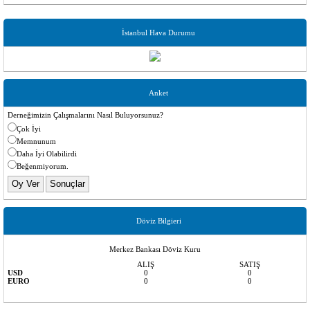
İstanbul Hava Durumu
Anket
Derneğimizin Çalışmalarını Nasıl Buluyorsunuz?
Çok İyi
Memnunum
Daha İyi Olabilirdi
Beğenmiyorum.
Döviz Bilgieri
Merkez Bankası Döviz Kuru
ALIŞ
SATIŞ
USD
0
0
EURO
0
0