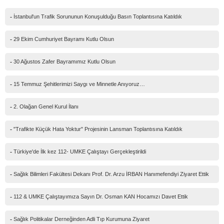
Mail
-
İstanbul'un Trafik Sorununun Konuşulduğu Basın Toplantısına Katıldık
Telefon
-
29 Ekim Cumhuriyet Bayramı Kutlu Olsun
Mesajınız(*)
-
30 Ağustos Zafer Bayramımız Kutlu Olsun
-
15 Temmuz Şehitlerimizi Saygı ve Minnetle Anıyoruz…
IP Adresiniz
-
2. Olağan Genel Kurul İlanı
216.73.216.65
Güvenlik kodu
-
"Trafikte Küçük Hata Yoktur" Projesinin Lansman Toplantısına Katıldık
-
Türkiye'de İlk kez 112- UMKE Çalıştayı Gerçekleştirildi
-
Sağlık Bilimleri Fakültesi Dekanı Prof. Dr. Arzu İRBAN Hanımefendiyi Ziyaret Ettik
-
112 & UMKE Çalıştayımıza Sayın Dr. Osman KAN Hocamızı Davet Ettik
-
Sağlık Politikalar Derneğinden Adli Tıp Kurumuna Ziyaret