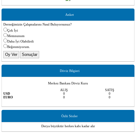
Anket
Derneğimizin Çalışmalarını Nasıl Buluyorsunuz?
Çok İyi
Memnunum
Daha İyi Olabilirdi
Beğenmiyorum.
Döviz Bilgieri
Merkez Bankası Döviz Kuru
ALIŞ
SATIŞ
USD
0
0
EURO
0
0
Özlü Sözler
Derya büyüktür herkes kabı kadar alır